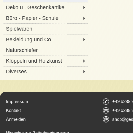
Deko u . Geschenkartikel
Büro - Papier - Schule
Spielwaren
Bekleidung und Co
Naturschiefer
Klöppeln und Holzkunst
Diverses
Impressum
+49 9288 
Kontakt
+49 9288 
Anmelden
shop@ges
Hinweise zur Batterieentsorgung