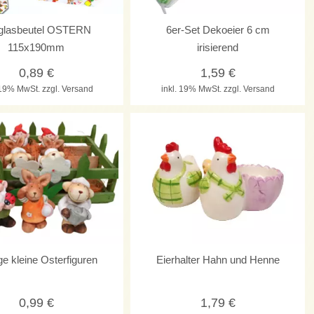
lglasbeutel OSTERN
6er-Set Dekoeier 6 cm
115x190mm
irisierend
0,89
€
1,59
€
. 19% MwSt.
zzgl. Versand
inkl. 19% MwSt.
zzgl. Versand
ge kleine Osterfiguren
Eierhalter Hahn und Henne
0,99
€
1,79
€