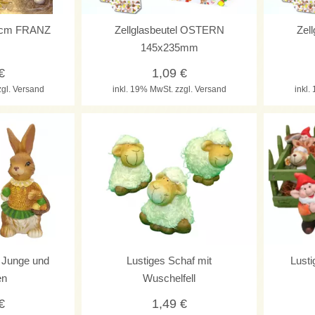
33cm FRANZ
Zellglasbeutel OSTERN
Zel
145x235mm
€
1,09
€
zgl. Versand
inkl. 19% MwSt.
zzgl. Versand
inkl
 Junge und
Lustiges Schaf mit
Lusti
en
Wuschelfell
€
1,49
€