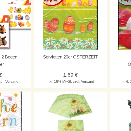
s 2 Bogen
Servietten 20er OSTERZEIT
er
O
€
1,69
€
zgl. Versand
inkl. 19% MwSt.
zzgl. Versand
inkl