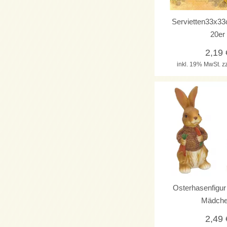
Servietten33x
20er
2,19
inkl. 19% MwSt.
z
Osterhasenfigur
Mädch
2,49