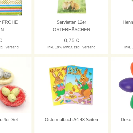
0er FROHE
Servietten 12er
Henn
RN
OSTERHÄSCHEN
€
0,75
€
zgl. Versand
inkl. 19% MwSt.
zzgl. Versand
inkl
o 4er-Set
Ostermalbuch A4 48 Seiten
Deko-