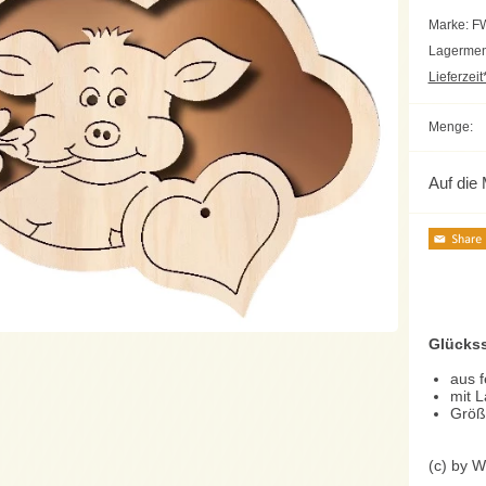
Marke: 
Lagermen
Lieferzeit*
Menge:
Auf die 
Glücks
aus 
mit L
Größ
(c) by W