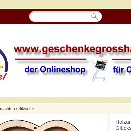
hnachten
/
Silvester
Holza
Glück