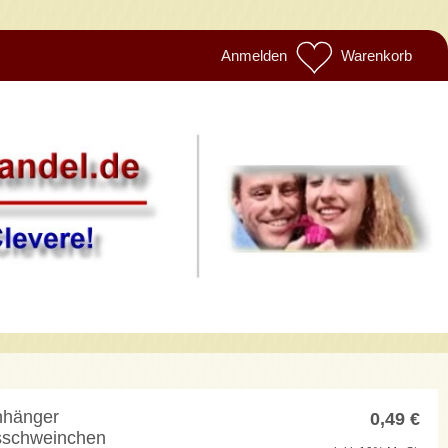
Anmelden
Warenkorb
nhänger
0,49
€
sschweinchen