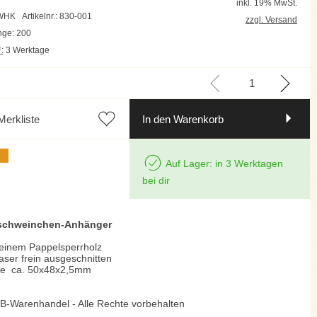
inkl. 19% MwSt.
FWHK
Artikelnr.: 830-001
zzgl. Versand
ge: 200
:
3 Werktage
Merkliste
In den Warenkorb
Auf Lager: in 3 Werktagen
bei dir
schweinchen-Anhänger
feinem Pappelsperrholz
aser frein ausgeschnitten
e ca. 50x48x2,5mm
B-Warenhandel - Alle Rechte vorbehalten