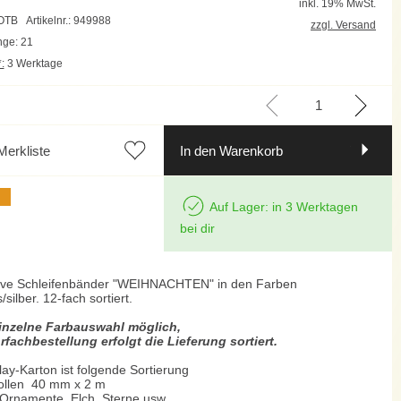
inkl. 19% MwSt.
OOTB
Artikelnr.: 949988
zzgl. Versand
ge: 21
:
3 Werktage
Merkliste
In den Warenkorb
Auf Lager: in 3 Werktagen
bei dir
ive Schleifenbänder "WEIHNACHTEN" in den Farben
/silber. 12-fach sortiert.
inzelne Farbauswahl möglich,
rfachbestellung erfolgt die Lieferung sortiert.
ay-Karton ist folgende Sortierung
ollen 40 mm x 2 m
 Ornamente, Elch, Sterne usw.