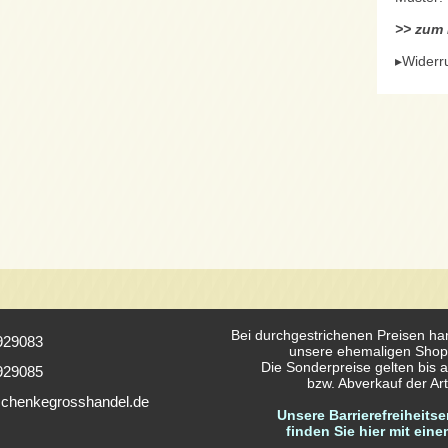
>> zum H
▸Widerr
Bei durchgestrichenen Preisen ha
929083
unsere ehemaligen Shop
Die Sonderpreise gelten bis a
929085
bzw. Abverkauf der Arti
chenkegrosshandel.de
Unsere Barrierefreiheitse
finden Sie hier mit eine