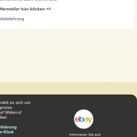
ersteller hier klicken <<
ufsbelehrung
ndelt es sich um
preise.
uf Widerruf
kel.
rklärung
m Klick