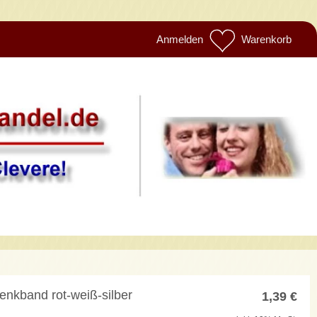
Anmelden
Warenkorb
nkband rot-weiß-silber
1,39
€