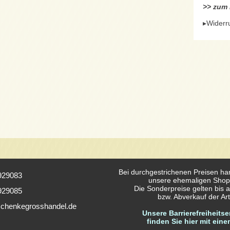
>> zum H
▸Widerr
Bei durchgestrichenen Preisen ha
929083
unsere ehemaligen Shop
Die Sonderpreise gelten bis a
929085
bzw. Abverkauf der Arti
chenkegrosshandel.de
Unsere Barrierefreiheitse
finden Sie hier mit eine