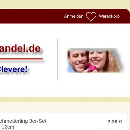
Anmelden
Warenkorb
hmetterling 3er-Set
2,39
€
f. 12cm