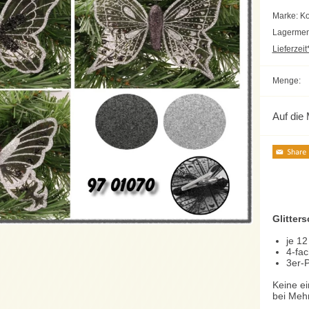
Marke: 
Lagermen
Lieferzeit*
Menge:
Auf die 
Glitters
je 12
4-fac
3er-
Keine ei
bei Mehr