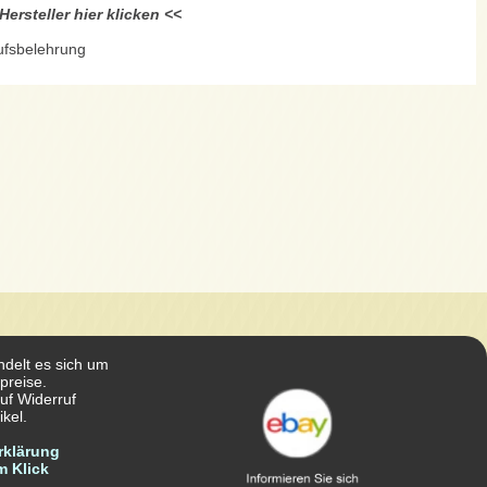
ersteller hier klicken <<
ufsbelehrung
ndelt es sich um
preise.
uf Widerruf
kel.
rklärung
m Klick